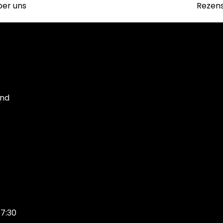
ber uns
Rezen
und
17:30